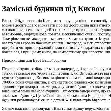
Заміські будинки під Києвом
Власний будиночок під Києвом - запорука успішного способу ж
Можна досить довго міркувати про всі достоїнства приватного 
масового переселення людей з тісних квартир в приватні будин
автомобілів, забрудненого повітря, нескінченної суєти і поспі
Таке рішення не завжди дається легко. Багатьох зупиняє існую
багато сил і кровно нажитих коштів. Насправді ж цей стереотип
придбати чотириповерховий палац на тисячу квадратних метрів
божевілля, і при цьому жити, на комфортному для пересування 
Приємні ціни для Вас і Вашої родини
Перше що зупиняє більшість з нас напередодні великої покупки,
тільки уважніше розглянути всі переваги, які Ви отримуєте від 
купити будинок під Києвом за ціною зовсім скромної квартири в
70-80-х років будівництва, зі стандартною радянською плануван
тридцять три квадратних метри, а сучасний будинок з двома-тр
власником землі навколо будинку. Тут можна заперечити, що ква
заміського будинку. Це не Сові так, оскільки наша Корпорація
будинки розташовуються на відстані 5-10 кілометрів від міста, 
Як нам вдається пропонувати Вам тільки кращу нерухомість з