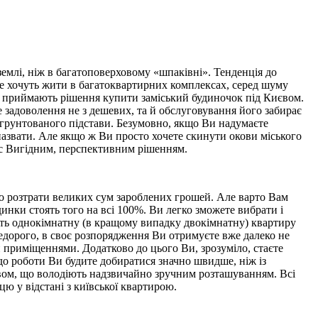
землі, ніж в багатоповерховому «шпаківні». Тенденція до
 не хочуть жити в багатоквартирних комплексах, серед шуму
аті приймають рішення купити заміський будиночок під Києвом.
 задоволення не з дешевих, та й обслуговування його забирає
обгрунтованого підстави. Безумовно, якщо Ви надумаєте
азвати. Але якщо ж Ви просто хочете скинути окови міського
Вас Вигідним, перспективним рішенням.
 до розтрати великих сум зароблених грошей. Але варто Вам
динки стоять того на всі 100%. Ви легко зможете вибрати і
ість однокімнатну (в кращому випадку двокімнатну) квартиру
недорого, в своє розпорядження Ви отримуєте вже далеко не
 приміщеннями. Додатково до цього Ви, зрозуміло, стаєте
 до роботи Ви будите добиратися значно швидше, ніж із
иєвом, що володіють надзвичайно зручним розташуванням. Всі
цю у відстані з київської квартирою.