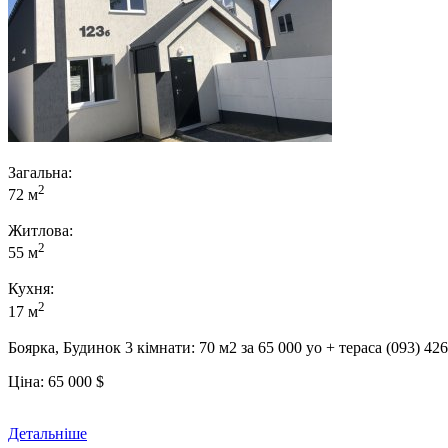
Загальна:
2
72 м
Житлова:
2
55 м
Кухня:
2
17 м
Боярка, Будинок 3 кімнати: 70 м2 за 65 000 уо + тераса (093) 42
Ціна:
65 000
$
Детальніше