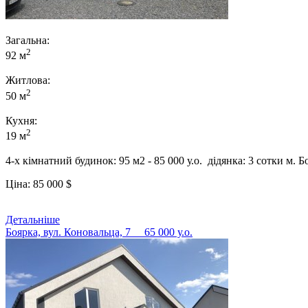
Загальна:
2
92 м
Житлова:
2
50 м
Кухня:
2
19 м
4-х кімнатний будинок: 95 м2 - 85 000 у.о. дідянка: 3 сотки м. 
Ціна:
85 000
$
Детальніше
Боярка, вул. Коновальца, 7
65 000 у.о.