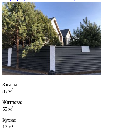
Загальна:
2
85 м
Житлова:
2
55 м
Кухня:
2
17 м