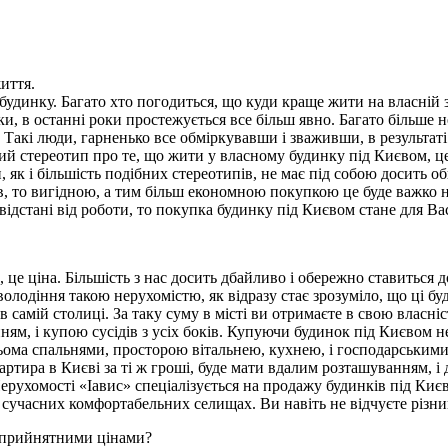
иття.
будинку. Багато хто погодиться, що куди краще жити на власній 
ки, в останні роки простежується все більш явно. Багато більше
ху. Такі люди, гарненько все обміркувавши і зваживши, в результ
чий стереотип про те, що жити у власному будинку під Києвом, це
, як і більшість подібних стереотипів, не має під собою досить 
, то вигідною, а тим більш економною покупкою це буде важко н
відстані від роботи, то покупка будинку під Києвом стане для 
 це ціна. Більшість з нас досить дбайливо і обережно ставиться
володіння такою нерухомістю, як відразу стає зрозуміло, що ці бу
 самій столиці. За таку суму в місті ви отримаєте в свою власн
ням, і купою сусідів з усіх боків. Купуючи будинок під Києвом 
ьома спальнями, просторою вітальнею, кухнею, і господарськими
ртира в Києві за ті ж гроші, буде мати вдалим розташуванням, і
 Нерухомості «Іавис» спеціалізується на продажу будинків під К
в сучасних комфортабельних селищах. Ви навіть не відчуєте різни
а прийнятними цінами?