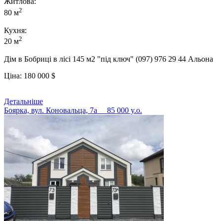
Житлова:
2
80 м
Кухня:
2
20 м
Дім в Бобриці в лісі 145 м2 "під ключ" (097) 976 29 44 Альона
Ціна:
180 000
$
Детальніше
Боярка, вул. Коновальца, 7а
85 000 y.о.