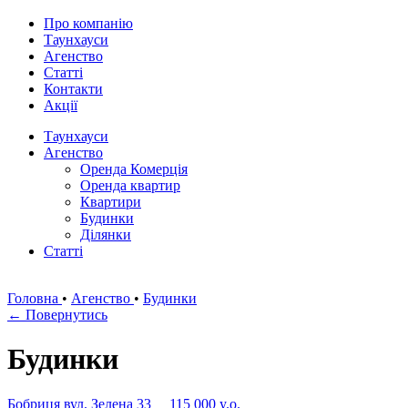
Про компанію
Таунхауси
Агенство
Статті
Контакти
Акції
Таунхауси
Агенство
Оренда Комерція
Оренда квартир
Квартири
Будинки
Ділянки
Статті
Головна
•
Агенство
•
Будинки
← Повернутись
Будинки
Бобриця вул. Зелена 33
115 000 y.о.