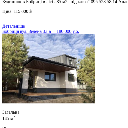
Будиннок в Бобриці в лісі - 85 м2 "під ключ" 095 528 58 14 Анас
Ціна:
115 000
$
Детальніше
Бобриця вул. Зелена 33-а
180 000 y.о.
Загальна:
2
145 м